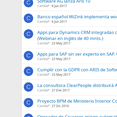
Software AG lanza Aris 10
C
CamilaP
6 Jun 2017
Banco español WiZink implementa wor
C
CamilaP
6 Jun 2017
Apps para Dynamics CRM integradas co
C
(Webinar en inglés de 40 mnts.)
CamilaP
23 May 2017
Apps para SAP sin ser experto en SAP.
C
CamilaP
23 May 2017
Cumplir con la GDPR con ARIS de Soft
C
CamilaP
23 May 2017
La consultora ClearPeople distribuirá
C
CamilaP
27 Ene 2017
Proyecto BPM de Ministerio Interior
C
CamilaP
27 Dic 2016
Operador de Cruceros griego automat