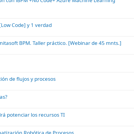
ión con iBPM +No Code+ Azure Machine Learning
 [Low Code] y 1 verdad
itasoft BPM. Taller práctico. [Webinar de 45 mnts.]
ón de flujos y procesos
as?
rá potenciar los recursos TI
atización Robótica de Procesos