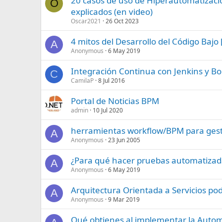
20 casos de uso de Hiperautomatizac
O
explicados (en video)
Oscar2021
26 Oct 2023
4 mitos del Desarrollo del Código Bajo
A
Anonymous
6 May 2019
Integración Continua con Jenkins y Bon
C
CamilaP
8 Jul 2016
Portal de Noticias BPM
admin
10 Jul 2020
herramientas workflow/BPM para gesti
A
Anonymous
23 Jun 2005
¿Para qué hacer pruebas automatizad
A
Anonymous
6 May 2019
Arquitectura Orientada a Servicios pod
A
Anonymous
9 Mar 2019
Qué obtienes al implementar la Autom