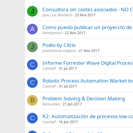
Consultora sin costes asociados - N
J
Jose Luis Wontech
23 Nov 2017
Como puedo publicar un proyeccto de
A
Anonymous
22 Nov 2017
Podio by Citrix
J
joseantonio.moyano
21 Nov 2017
Informe Forrester Wave Digital Proce
C
CamilaP
31 Jul 2017
Robotic Process Automation Market to R
C
CamilaP
31 Jul 2017
Problem Solving & Decision Making
B
bensumen
21 Jun 2017
K2: Automatización de procesos low co
C
CamilaP
16 Jun 2017