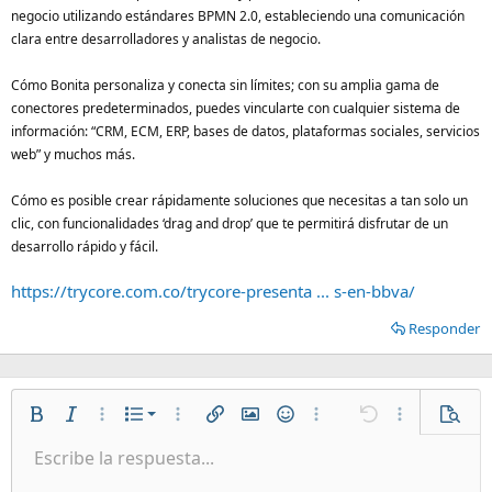
negocio utilizando estándares BPMN 2.0, estableciendo una comunicación
clara entre desarrolladores y analistas de negocio.
Cómo Bonita personaliza y conecta sin límites; con su amplia gama de
conectores predeterminados, puedes vincularte con cualquier sistema de
información: “CRM, ECM, ERP, bases de datos, plataformas sociales, servicios
web” y muchos más.
Cómo es posible crear rápidamente soluciones que necesitas a tan solo un
clic, con funcionalidades ‘drag and drop’ que te permitirá disfrutar de un
desarrollo rápido y fácil.
https://trycore.com.co/trycore-presenta ... s-en-bbva/
Responder
Lista numerada
Negrita
Cursiva
Más opciones…
Lista
Más opciones…
Insertar enlace
Insertar imagen
Emoticonos
Más opciones…
Deshacer
Más opciones
Vista p
Lista desordenada
Escribe la respuesta...
Alineación izquierda
9
Normal
Guardar borrador
Arial
Tamaño del texto
Alineamiento
Citar
Rehacer
Multimedia
Cambiar a código BB
Color de texto
Paragraph format
Insertar tabla
Eliminar formato
Fuente
Insert horizontal line
Borradores
Tachado
Spoiler
Subrayado
Código
Código en línea
Spoiler en línea
Aumentar sangría