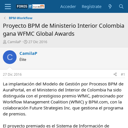
Acceder
Regístrate
BPM-Workflow
Proyecto BPM de Ministerio Interior Colombia
gana WFMC Global Awards
I
F
CamilaP
27 Dic 2016
n
e
i
c
CamilaP
C
c
h
Élite
i
a
a
d
d
e
27 Dic 2016
#1
o
i
r
n
La implantación del Modelo de Gestión por Procesos BPM de
d
i
AuraPortal, en el Ministerio del Interior de Colombia ha sido
e
c
distinguida con el prestigioso premio WfMC, patrocinado por
l
i
Workflow Management Coalition (WfMC) y BPM.com, con la
t
o
colaboración Future Strategies Inc. que gestiona el programa
e
de premios.
m
a
El proyecto premiado es el Sistema de Información de