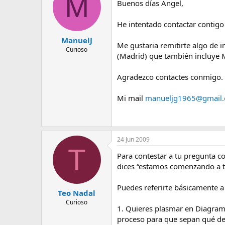
M
Buenos días Angel,
He intentado contactar contigo 
ManuelJ
Me gustaria remitirte algo de 
Curioso
(Madrid) que también incluye 
Agradezco contactes conmigo.
Mi mail
manueljg1965@gmail
24 Jun 2009
T
Para contestar a tu pregunta c
dices “estamos comenzando a t
Puedes referirte básicamente a
Teo Nadal
Curioso
1. Quieres plasmar en Diagrama
proceso para que sepan qué de