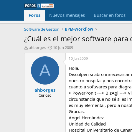
Foros
Nuevos mensajes
Buscar en foros
Software de Gestión
BPM-Workflow
¿Cuál es el mejor software para
I
F
ahborges
10 Jun 2009
n
e
i
c
10 Jun 2009
c
h
A
Hola.
i
a
a
d
Disculpen si abro innecesariam
d
e
nuestro hospital y nos encontr
o
i
cuanto a softwares para diagra
ahborges
r
n
> PowerPonit ---> BizAgi ---> 
d
i
Curioso
circunstancia que no sé si es i
e
c
es muy elemental, pero a nosot
l
i
t
o
Gracias.
e
Angel Hernández
m
Unidad de Calidad
a
Hospital Universitario de Canar