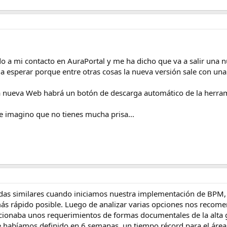
do a mi contacto en AuraPortal y me ha dicho que va a salir una 
 esperar porque entre otras cosas la nueva versión sale con una
 nueva Web habrá un botón de descarga automático de la herram
 imagino que no tienes mucha prisa...
s similares cuando iniciamos nuestra implementación de BPM, 
 más rápido posible. Luego de analizar varias opciones nos reco
onaba unos requerimientos de formas documentales de la alta 
 habíamos definido en 6 semanas, un tiempo récord para el área 