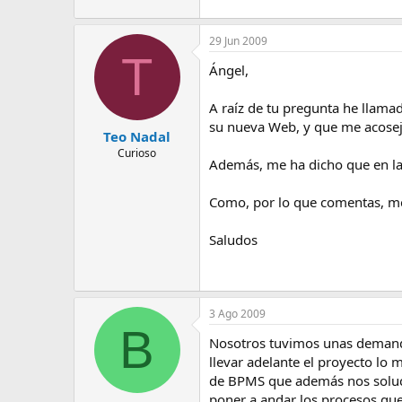
29 Jun 2009
T
Ángel,
A raíz de tu pregunta he llama
su nueva Web, y que me acoseja
Teo Nadal
Curioso
Además, me ha dicho que en la
Como, por lo que comentas, me
Saludos
3 Ago 2009
B
Nosotros tuvimos unas demanda
llevar adelante el proyecto lo
de BPMS que además nos soluci
poner a andar los procesos que