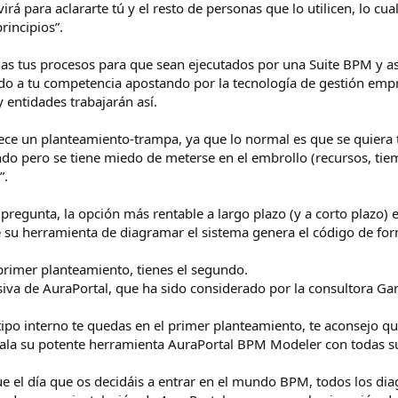
rvirá para aclararte tú y el resto de personas que lo utilicen, lo 
rincipios”.
s tus procesos para que sean ejecutados por una Suite BPM y ase
ndo a tu competencia apostando por la tecnología de gestión emp
 entidades trabajarán así.
ce un planteamiento-trampa, ya que lo normal es que se quiera t
undo pero se tiene miedo de meterse en el embrollo (recursos, t
”.
regunta, la opción más rentable a largo plazo (y a corto plazo) 
su herramienta de diagramar el sistema genera el código de forma
 primer planteamiento, tienes el segundo.
usiva de AuraPortal, que ha sido considerado por la consultora Ga
tipo interno te quedas en el primer planteamiento, te aconsejo qu
gala su potente herramienta AuraPortal BPM Modeler con todas s
ue el día que os decidáis a entrar en el mundo BPM, todos los di