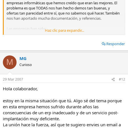
empresas informáticas que hemos creído que eran las mejores. El
problema es que TODAS nos han hecho demos tan buenas, y
ofertas tan parecidad entre sí, que no sabemos qué hacer. También
nos han aportado mucha documentación, y referencias.
Las empresas han sido:
Haz clic para expandir...
- CTI Soft.
Responder
- I68.
- Solmicro.
- Igarle.
MG
- Navisíon.
M
Curioso
Si alguien me puede orientar (en lo bueno y en lo menos bueno)
sobre estos productos, le quedaré muy agradecido (al final yo
29 Mar 2007
#12
tengo que presentar los proyectos a Gerencia y estoy hecho un lío).
Hola colaborador,
Muchas gracias.
estoy en la misma situación que tú. Algo sé del tema porque
en esta empresa hemos sufrido durante años las
consecuencias de un erp inadecuado y de un servicio post-
implantación muy deficiente.
La unión hace la fuerza, así que te sugiero envies un email a