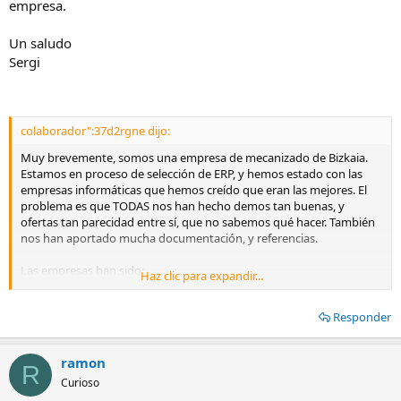
empresa.
Un saludo
Sergi
colaborador":37d2rgne dijo:
Muy brevemente, somos una empresa de mecanizado de Bizkaia.
Estamos en proceso de selección de ERP, y hemos estado con las
empresas informáticas que hemos creído que eran las mejores. El
problema es que TODAS nos han hecho demos tan buenas, y
ofertas tan parecidad entre sí, que no sabemos qué hacer. También
nos han aportado mucha documentación, y referencias.
Las empresas han sido:
Haz clic para expandir...
- CTI Soft.
Responder
- I68.
- Solmicro.
- Igarle.
ramon
- Navisíon.
R
Curioso
Si alguien me puede orientar (en lo bueno y en lo menos bueno)