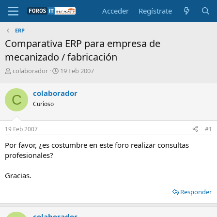
Acceder
Regístrate
ERP
Comparativa ERP para empresa de
mecanizado / fabricación
I
F
colaborador
19 Feb 2007
n
e
i
c
colaborador
C
c
h
Curioso
i
a
a
d
d
e
19 Feb 2007
#1
o
i
r
n
Por favor, ¿es costumbre en este foro realizar consultas
d
i
profesionales?
e
c
l
i
Gracias.
t
o
e
Responder
m
a
colaborador