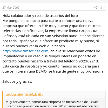
sobre estos productos, le quedaré muy agradecido (al final yo
27 Mar 2007
#11
tengo que presentar los proyectos a Gerencia y estoy hecho un lío).
Hola colaborador y resto de usuarios del foro
Muchas gracias.
Me pongo en contacto para darte a conocer una nueva
empresa que ofrece un ERP muy bueno y que tiene muchas
referencias significativas, la empresa se llama Grupo CIM
Sofinsa y está ubicada en San Sebastián aunque tiene clientes
por toda España ya que ofrece un producto muy bueno, si
quieres puedes ver la Web que tienen
http://www.cimsofinsa.com
, en ella se relacionan exitos de
implantación y en caso que tengas interés en ponerte en
contacto puedes hacerlo a través del teléfono 902362213.
Está cerca de vosotros y yo cuanto menos no dudaría para
que os hicieran una DEMO. se trata de gente muy profesional.
Saludos y gracias,
colaborador":2c99fwls dijo:
Muy brevemente, somos una empresa de mecanizado de Bizkaia.
Estamos en proceso de selección de ERP, y hemos estado con las