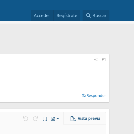
Acceder
Regístrate
Buscar
#1
Responder
Vista previa
Guardar borrador
Deshacer
Rehacer
Cambiar a código BB
Borradores
Eliminar borrador