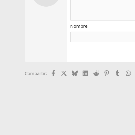
12
Book Antiqua
15
Courier New
18
Georgia
Nombre
22
Tahoma
26
Times New Roman
Trebuchet MS
Verdana
Facebook
X
Bluesky
LinkedIn
Reddit
Pinterest
Tumblr
W
Compartir: