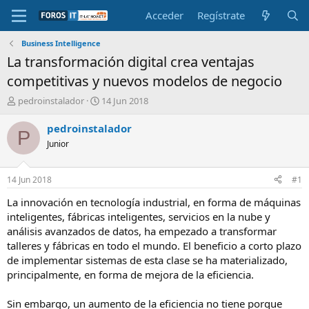
Acceder
Regístrate
Business Intelligence
La transformación digital crea ventajas
competitivas y nuevos modelos de negocio
I
F
pedroinstalador
14 Jun 2018
n
e
i
c
pedroinstalador
P
c
h
Junior
i
a
a
d
d
e
14 Jun 2018
#1
o
i
r
n
La innovación en tecnología industrial, en forma de máquinas
d
i
inteligentes, fábricas inteligentes, servicios en la nube y
e
c
análisis avanzados de datos, ha empezado a transformar
l
i
talleres y fábricas en todo el mundo. El beneficio a corto plazo
t
o
de implementar sistemas de esta clase se ha materializado,
e
principalmente, en forma de mejora de la eficiencia.
m
a
Sin embargo, un aumento de la eficiencia no tiene porque