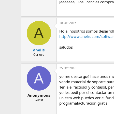
Jaaaaaaa, Dos licencias compra
10 Oct 2016
A
Hola! nosotros somos desarroll
http://www.anelis.com/softwar
saludos
anelis
Curioso
25 Oct 2016
A
yo me descargué hace unos mes
vendo material de soporte para 
Tenia el factusol y contasol, p
yo les pedí por el contactar u
Anonymous
En esta web puedes ver el func
Guest
programafacturacion.gratis