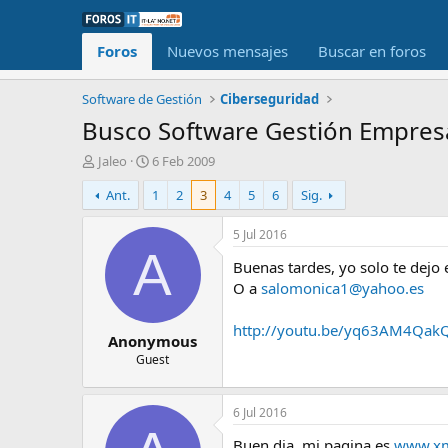
Foros
Nuevos mensajes
Buscar en foros
Software de Gestión
Ciberseguridad
Busco Software Gestión Empresa
I
F
Jaleo
6 Feb 2009
n
e
Ant.
1
2
3
4
5
6
Sig.
i
c
c
h
i
a
5 Jul 2016
a
d
A
Buenas tardes, yo solo te dejo 
d
e
o
i
O a
salomonica1@yahoo.es
r
n
d
i
http://youtu.be/yq63AM4Qak
Anonymous
e
c
l
i
Guest
t
o
e
m
6 Jul 2016
a
Buen dia, mi pagina es
www.xm