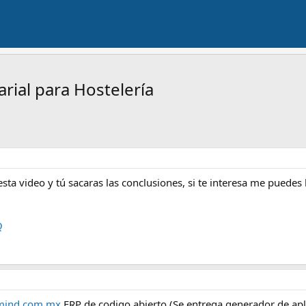
rial para Hostelería
esta video y tú sacaras las conclusiones, si te interesa me pued
Q
ind.com.mx
ERP de codigo abierto (Se entrega generador de apl