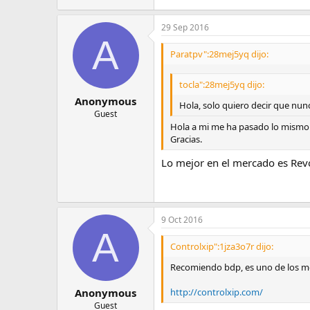
29 Sep 2016
A
Paratpv":28mej5yq dijo:
tocla":28mej5yq dijo:
Anonymous
Hola, solo quiero decir que nun
Guest
Hola a mi me ha pasado lo mismo 
Gracias.
Lo mejor en el mercado es Revo
9 Oct 2016
A
Controlxip":1jza3o7r dijo:
Recomiendo bdp, es uno de los me
http://controlxip.com/
Anonymous
Guest