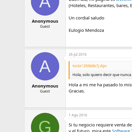
A
(Hoteles, Restaurantes, bares, 
Un cordial saludo
Anonymous
Guest
Eulogio Mendoza
26 Jul 2016
A
tocla":29366b7j dijo:
Hola, solo quiero decir que nunca
Hola a mi me ha pasado lo mis
Anonymous
Gracias.
Guest
1 Ago 2016
G
Si tu negocio requiere venta de
y el futuro, mira este
Software 