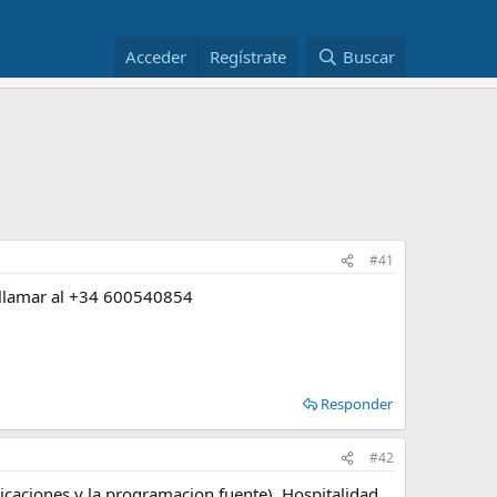
Acceder
Regístrate
Buscar
#41
es llamar al +34 600540854
Responder
#42
icaciones y la programacion fuente), Hospitalidad