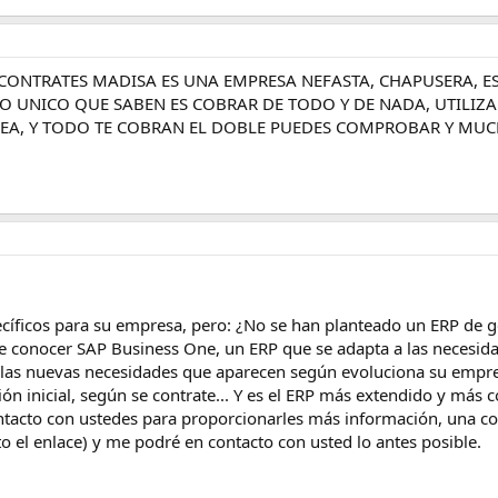
ONTRATES MADISA ES UNA EMPRESA NEFASTA, CHAPUSERA, ES
LO UNICO QUE SABEN ES COBRAR DE TODO Y DE NADA, UTILIZ
IDEA, Y TODO TE COBRAN EL DOBLE PUEDES COMPROBAR Y MU
íficos para su empresa, pero: ¿No se han planteado un ERP de ge
de conocer SAP Business One, un ERP que se adapta a las necesida
 las nuevas necesidades que aparecen según evoluciona su empr
ón inicial, según se contrate... Y es el ERP más extendido y más 
acto con ustedes para proporcionarles más información, una cons
lito el enlace) y me podré en contacto con usted lo antes posible.