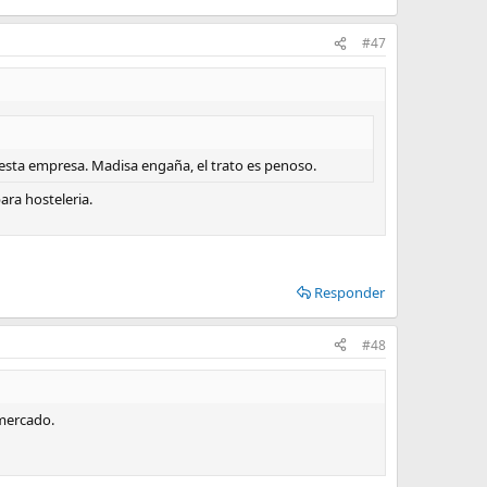
#47
 esta empresa. Madisa engaña, el trato es penoso.
ra hosteleria.
Responder
#48
 mercado.