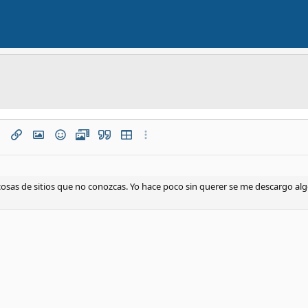
ierda
erada
o
aph format
Insertar enlace
Insertar imagen
Emoticonos
Multimedia
Citar
Insertar tabla
Más opciones…
trada
1
ordenada
echa
sangría
cosas de sitios que no conozcas. Yo hace poco sin querer se me descargo 
 sangría