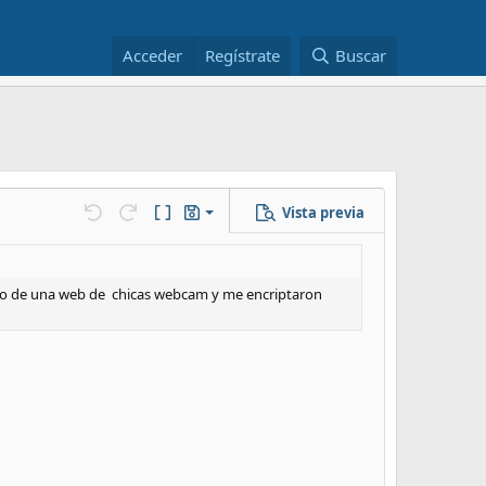
Acceder
Regístrate
Buscar
Vista previa
Guardar borrador
Deshacer
Rehacer
Cambiar a código BB
Borradores
Eliminar borrador
algo de una web de chicas webcam y me encriptaron