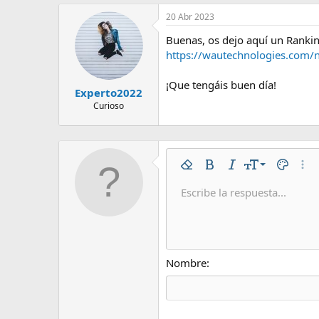
20 Abr 2023
Buenas, os dejo aquí un Rankin
https://wautechnologies.com/n
¡Que tengáis buen día!
Experto2022
Curioso
9
Eliminar formato
Negrita
Cursiva
Tamaño del tex
Color de 
Más 
10
Escribe la respuesta...
Arial
Fuente
Insert horizontal line
Spoiler
Tachado
Código
Subrayado
Código en líne
Spoiler en
12
Book Antiqua
15
Courier New
18
Georgia
Nombre
22
Tahoma
26
Times New Roman