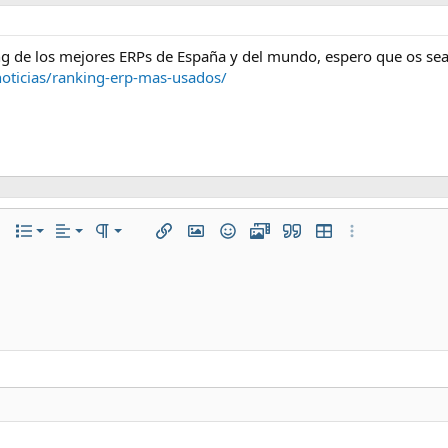
g de los mejores ERPs de España y del mundo, espero que os sea 
oticias/ranking-erp-mas-usados/
Alineación izquierda
Normal
Lista numerada
to
texto
opciones…
Lista
Alineamiento
Paragraph format
Insertar enlace
Insertar imagen
Emoticonos
Multimedia
Citar
Insertar tabla
Más opciones…
Alineación centrada
Heading 1
Lista desordenada
a
 línea
Alineación derecha
Aumentar sangría
Heading 2
Justify text
Disminuir sangría
Heading 3