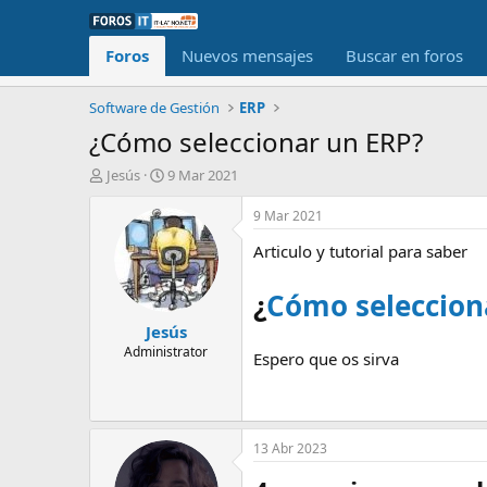
Foros
Nuevos mensajes
Buscar en foros
Software de Gestión
ERP
¿Cómo seleccionar un ERP?
I
F
Jesús
9 Mar 2021
n
e
i
c
9 Mar 2021
c
h
Articulo y tutorial para saber
i
a
a
d
d
e
¿
Cómo seleccion
o
i
Jesús
r
n
d
i
Administrator
Espero que os sirva
e
c
l
i
t
o
e
m
13 Abr 2023
a