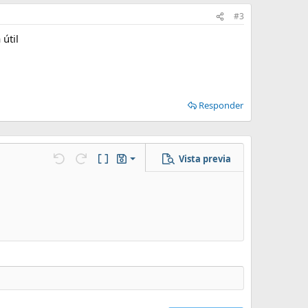
#3
útil
Responder
Vista previa
Guardar borrador
Deshacer
Rehacer
Cambiar a código BB
Borradores
Eliminar borrador