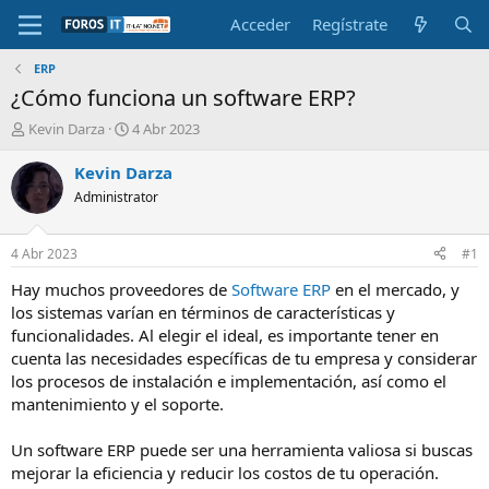
Acceder
Regístrate
ERP
¿Cómo funciona un software ERP?
I
F
Kevin Darza
4 Abr 2023
n
e
i
c
Kevin Darza
c
h
Administrator
i
a
a
d
d
e
4 Abr 2023
#1
o
i
r
n
Hay muchos proveedores de
Software ERP
en el mercado, y
d
i
los sistemas varían en términos de características y
e
c
funcionalidades. Al elegir el ideal, es importante tener en
l
i
cuenta las necesidades específicas de tu empresa y considerar
t
o
los procesos de instalación e implementación, así como el
e
mantenimiento y el soporte.
m
a
Un software ERP puede ser una herramienta valiosa si buscas
mejorar la eficiencia y reducir los costos de tu operación.