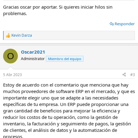
s
Gracias oscar por aportar. Si quieres iniciar hilos sin
:
problemas.
Responder
Kevin Darza
R
e
a
Oscar2021
c
O
c
Administrator
Miembro del equipo
i
o
n
5 Abr 2023
#3
e
s
Estoy de acuerdo con el comentario que menciona que hay
:
muchos proveedores de software ERP en el mercado, y que es
importante elegir uno que se adapte a las necesidades
específicas de tu empresa. Un ERP puede proporcionar una
gran cantidad de beneficios para mejorar la eficiencia y
reducir los costos de tu operación, como la gestión de
inventario, la facturación y seguimiento de pagos, la gestión
de clientes, el análisis de datos y la automatización de
procesos.