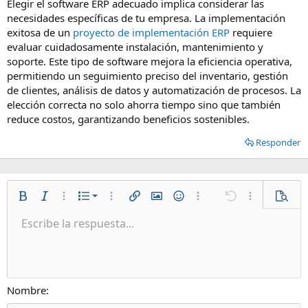
Elegir el software ERP adecuado implica considerar las
necesidades específicas de tu empresa. La implementación
exitosa de un
proyecto de implementación ERP
requiere
evaluar cuidadosamente instalación, mantenimiento y
soporte. Este tipo de software mejora la eficiencia operativa,
permitiendo un seguimiento preciso del inventario, gestión
de clientes, análisis de datos y automatización de procesos. La
elección correcta no solo ahorra tiempo sino que también
reduce costos, garantizando beneficios sostenibles.
Responder
Lista numerada
Negrita
Cursiva
Más opciones…
Lista
Más opciones…
Insertar enlace
Insertar imagen
Emoticonos
Más opciones…
Deshacer
Más opciones
Vista p
Lista desordenada
Escribe la respuesta...
Alineación izquierda
9
Normal
Guardar borrador
Arial
Tamaño del texto
Alineamiento
Citar
Rehacer
Multimedia
Cambiar a código BB
Color de texto
Paragraph format
Insertar tabla
Eliminar formato
Fuente
Insert horizontal line
Borradores
Tachado
Spoiler
Subrayado
Código
Código en línea
Spoiler en línea
Aumentar sangría
10
Eliminar borrador
Alineación centrada
Heading 1
Book Antiqua
Disminuir sangría
12
Courier New
Alineación derecha
Heading 2
15
Georgia
Justify text
Nombre
Heading 3
18
Tahoma