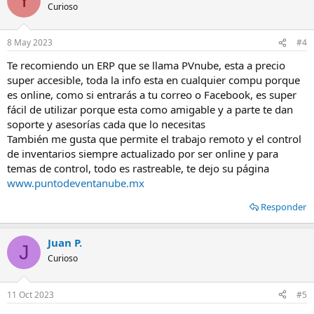
Y
c
Curioso
i
o
n
8 May 2023
#4
e
s
Te recomiendo un ERP que se llama PVnube, esta a precio
:
super accesible, toda la info esta en cualquier compu porque
es online, como si entrarás a tu correo o Facebook, es super
fácil de utilizar porque esta como amigable y a parte te dan
soporte y asesorías cada que lo necesitas
También me gusta que permite el trabajo remoto y el control
de inventarios siempre actualizado por ser online y para
temas de control, todo es rastreable, te dejo su página
www.puntodeventanube.mx
Responder
Juan P.
J
Curioso
11 Oct 2023
#5