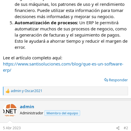
de sus máquinas, los patrones de uso y el rendimiento
financiero. Puede utilizar esta información para tomar
decisiones más informadas y mejorar su negocio.
Automatización de procesos:
Un ERP le permitirá
automatizar muchos de sus procesos de negocio, como
la generación de facturas y el seguimiento de pagos.
Esto le ayudará a ahorrar tiempo y reducir el margen de
error.
Lee el artículo completo aquí:
https://www.santisoluciones.com/blog/que-es-un-software-
erp/
Responder
admin
y
Oscar2021
R
e
a
admin
c
c
Administrador
Miembro del equipo
i
o
n
5 Abr 2023
#2
e