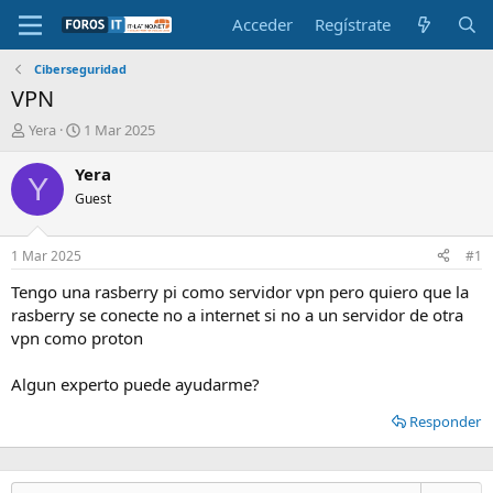
Acceder
Regístrate
Ciberseguridad
VPN
I
F
Yera
1 Mar 2025
n
e
i
c
Yera
Y
c
h
Guest
i
a
a
d
d
e
1 Mar 2025
#1
o
i
r
n
Tengo una rasberry pi como servidor vpn pero quiero que la
d
i
rasberry se conecte no a internet si no a un servidor de otra
e
c
vpn como proton
l
i
t
o
Algun experto puede ayudarme?
e
m
Responder
a