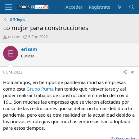
Acceder
Regístrate
Off-Topic
Lo mejor para construcciones
I
F
erisam
6 Ene 2022
n
e
i
c
erisam
E
c
h
Curioso
i
a
a
d
d
e
6 Ene 2022
#1
o
i
r
n
Hola amigos, en tiempos de pandemia muchas empresas
d
i
como esta
Grupo Puma
han tenido que reinventarse y así
e
c
poder realizar trabajos de construcción en medio del covid
l
i
19... Son muchas las empresas que se vieron afectadas por
t
o
causa de las restricciones que se debieron tomar debido a la
e
pandemia, pero eso es otra realidad en la actualidad debido a
m
a
las nuevas estrategias que muchas empresas han adoptado
para estos tiempos.
Responder