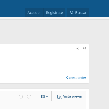
Acceder
Regístrate
Buscar
#1
Responder
Vista previa
Guardar borrador
Deshacer
Rehacer
Cambiar a código BB
Borradores
Eliminar borrador