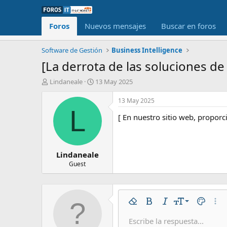
Foros
Nuevos mensajes
Buscar en foros
Software de Gestión
Business Intelligence
[La derrota de las soluciones de
I
F
Lindaneale
13 May 2025
n
e
i
c
13 May 2025
c
h
L
[ En nuestro sitio web, propor
i
a
a
d
d
e
o
i
Lindaneale
r
n
d
i
Guest
e
c
l
i
t
o
e
9
Eliminar formato
Negrita
Cursiva
Tamaño del tex
Color de 
Más 
m
a
10
Escribe la respuesta...
Arial
Fuente
Insert horizontal line
Spoiler
Tachado
Código
Subrayado
Código en líne
Spoiler en