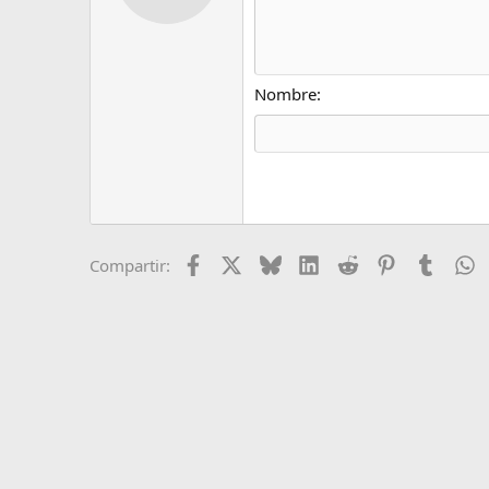
12
Book Antiqua
15
Courier New
18
Georgia
Nombre
22
Tahoma
26
Times New Roman
Trebuchet MS
Verdana
Facebook
X
Bluesky
LinkedIn
Reddit
Pinterest
Tumblr
W
Compartir: