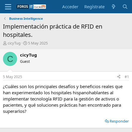
Acceder
Regístrate
Business Intelligence
Implementación práctica de RFID en
hospitales.
I
F
cicyTug
5 May 2025
n
e
i
c
cicyTug
C
c
h
Guest
i
a
a
d
d
e
5 May 2025
#1
o
i
r
n
¿Cuáles son los principales desafíos y beneficios reales que
d
i
han experimentado los hospitales hispanohablantes al
e
c
implementar tecnología RFID para la gestión de activos o
l
i
pacientes, y qué soluciones prácticas han encontrado para
t
o
superarlos?
e
m
Responder
a