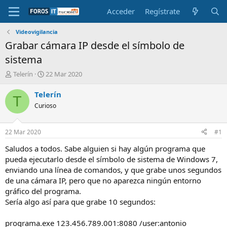
Acceder
Regístrate
Videovigilancia
Grabar cámara IP desde el símbolo de
sistema
I
F
Telerín
22 Mar 2020
n
e
i
c
Telerín
T
c
h
Curioso
i
a
a
d
d
e
22 Mar 2020
#1
o
i
r
n
Saludos a todos. Sabe alguien si hay algún programa que
d
i
pueda ejecutarlo desde el símbolo de sistema de Windows 7,
e
c
enviando una línea de comandos, y que grabe unos segundos
l
i
de una cámara IP, pero que no aparezca ningún entorno
t
o
gráfico del programa.
e
Sería algo así para que grabe 10 segundos:
m
a
programa.exe 123.456.789.001:8080 /user:antonio