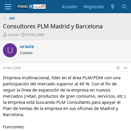
Acceder
Regístrate
ERP
Consultores PLM Madrid y Barcelona
I
F
ursula
4 Feb 2008
n
e
i
c
ursula
U
c
h
Curioso
i
a
a
d
d
e
4 Feb 2008
#1
o
i
r
n
Empresa multinacional, líder en el área PLM/PDM con una
d
i
participación del mercado superior al 40 %. Con el fin de
e
c
seguir la línea de expansión de la empresa en nuevos
l
i
mercados (retail, productos de gran consumo, servicios, etc.)
t
o
la empresa está buscando PLM Consultants para apoyar el
e
Plan de Ventas de la empresa en sus oficinas de Madrid y
m
a
Barcelona.
Funciones: