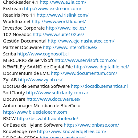
CheckReader 4.1
http://www.a2ia.com/
Exstream
http://www.exstream.com/
Readiris Pro 11
http://www.irislink.com/
Workflux.net
http://www.workflux.net/
Invesdoc Corporate
http://www.ieci.es/
102 Novadoc
http://www.suite102.es/
Gestión Documental
http://www.ejc-nashuatec.com/
Partner Docuware
http://www.interoffice.es/
Scriba
http://www.cognosoft.cl
MERCURIO de ServiSoft
http://www.servisoft.com.co/
NEWFILE y SAAND de Digital File
http://www.digitalfile.net/
Documentum de EMC
http://www.documentum.com/
ZyLAB
http://www.zylab.es/
DocsDB de Semantica Software
http://docsdb.semantica.nl
SoftClarity
http://www.softclarity.com.ar
DocuWare
http://www.docuware.es/
Automanager Meridian de BlueCielo
http://www.bluecieloecm.com
BSCW
http://bscw.fit.fraunhofer.de/
OnBase de Hyland Software
https://www.onbase.com/
KnowledgeTree
http://www.knowledgetree.com/
I-DOC de GEDSA
http://www.gedsa.es/