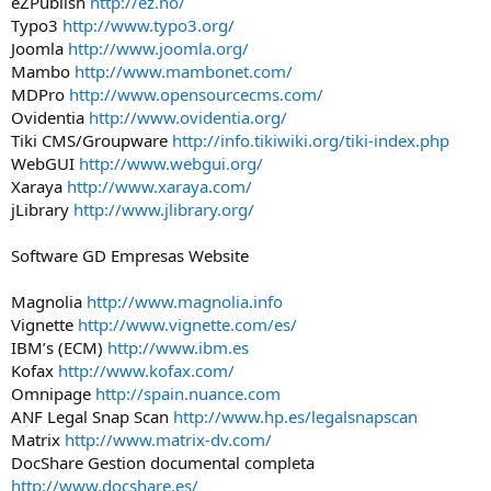
eZPublish
http://ez.no/
Typo3
http://www.typo3.org/
Joomla
http://www.joomla.org/
Mambo
http://www.mambonet.com/
MDPro
http://www.opensourcecms.com/
Ovidentia
http://www.ovidentia.org/
Tiki CMS/Groupware
http://info.tikiwiki.org/tiki-index.php
WebGUI
http://www.webgui.org/
Xaraya
http://www.xaraya.com/
jLibrary
http://www.jlibrary.org/
Software GD Empresas Website
Magnolia
http://www.magnolia.info
Vignette
http://www.vignette.com/es/
IBM’s (ECM)
http://www.ibm.es
Kofax
http://www.kofax.com/
Omnipage
http://spain.nuance.com
ANF Legal Snap Scan
http://www.hp.es/legalsnapscan
Matrix
http://www.matrix-dv.com/
DocShare Gestion documental completa
http://www.docshare.es/