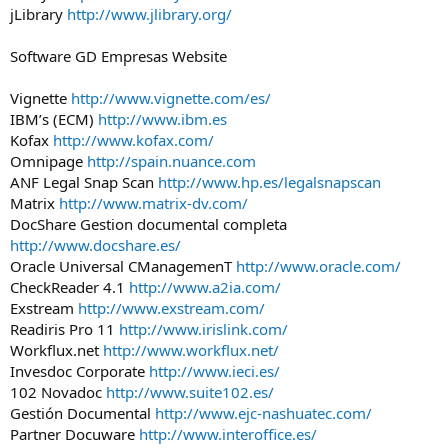
jLibrary
http://www.jlibrary.org/
Software GD Empresas Website
Vignette
http://www.vignette.com/es/
IBM’s (ECM)
http://www.ibm.es
Kofax
http://www.kofax.com/
Omnipage
http://spain.nuance.com
ANF Legal Snap Scan
http://www.hp.es/legalsnapscan
Matrix
http://www.matrix-dv.com/
DocShare Gestion documental completa
http://www.docshare.es/
Oracle Universal CManagemenT
http://www.oracle.com/
CheckReader 4.1
http://www.a2ia.com/
Exstream
http://www.exstream.com/
Readiris Pro 11
http://www.irislink.com/
Workflux.net
http://www.workflux.net/
Invesdoc Corporate
http://www.ieci.es/
102 Novadoc
http://www.suite102.es/
Gestión Documental
http://www.ejc-nashuatec.com/
Partner Docuware
http://www.interoffice.es/