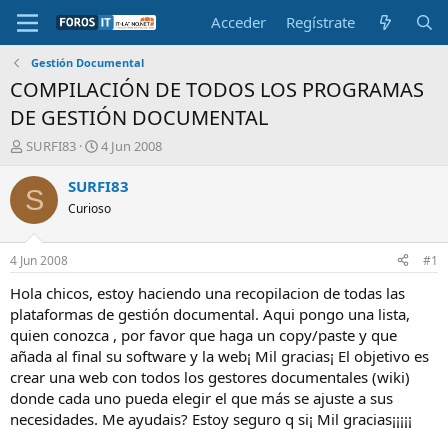
Acceder
Regístrate
Gestión Documental
COMPILACIÓN DE TODOS LOS PROGRAMAS
DE GESTIÓN DOCUMENTAL
I
F
SURFI83
4 Jun 2008
n
e
i
c
SURFI83
S
c
h
Curioso
i
a
a
d
d
e
4 Jun 2008
#1
o
i
r
n
Hola chicos, estoy haciendo una recopilacion de todas las
d
i
plataformas de gestión documental. Aqui pongo una lista,
e
c
quien conozca , por favor que haga un copy/paste y que
l
i
añada al final su software y la web¡ Mil gracias¡ El objetivo es
t
o
crear una web con todos los gestores documentales (wiki)
e
donde cada uno pueda elegir el que más se ajuste a sus
m
a
necesidades. Me ayudais? Estoy seguro q si¡ Mil gracias¡¡¡¡¡