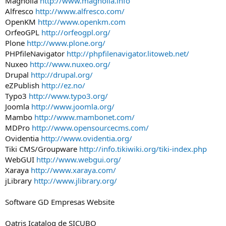
Magnolia
http://www.magnolia.info
Alfresco
http://www.alfresco.com/
OpenKM
http://www.openkm.com
OrfeoGPL
http://orfeogpl.org/
Plone
http://www.plone.org/
PHPfileNavigator
http://phpfilenavigator.litoweb.net/
Nuxeo
http://www.nuxeo.org/
Drupal
http://drupal.org/
eZPublish
http://ez.no/
Typo3
http://www.typo3.org/
Joomla
http://www.joomla.org/
Mambo
http://www.mambonet.com/
MDPro
http://www.opensourcecms.com/
Ovidentia
http://www.ovidentia.org/
Tiki CMS/Groupware
http://info.tikiwiki.org/tiki-index.php
WebGUI
http://www.webgui.org/
Xaraya
http://www.xaraya.com/
jLibrary
http://www.jlibrary.org/
Software GD Empresas Website
Qatris Icatalog de SICUBO