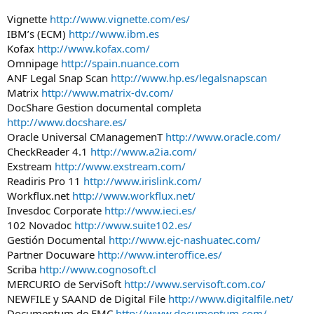
Vignette
http://www.vignette.com/es/
IBM’s (ECM)
http://www.ibm.es
Kofax
http://www.kofax.com/
Omnipage
http://spain.nuance.com
ANF Legal Snap Scan
http://www.hp.es/legalsnapscan
Matrix
http://www.matrix-dv.com/
DocShare Gestion documental completa
http://www.docshare.es/
Oracle Universal CManagemenT
http://www.oracle.com/
CheckReader 4.1
http://www.a2ia.com/
Exstream
http://www.exstream.com/
Readiris Pro 11
http://www.irislink.com/
Workflux.net
http://www.workflux.net/
Invesdoc Corporate
http://www.ieci.es/
102 Novadoc
http://www.suite102.es/
Gestión Documental
http://www.ejc-nashuatec.com/
Partner Docuware
http://www.interoffice.es/
Scriba
http://www.cognosoft.cl
MERCURIO de ServiSoft
http://www.servisoft.com.co/
NEWFILE y SAAND de Digital File
http://www.digitalfile.net/
Documentum de EMC
http://www.documentum.com/