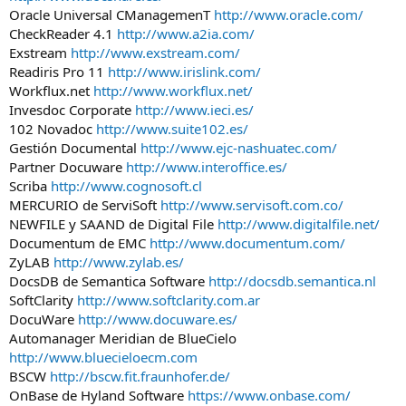
Oracle Universal CManagemenT
http://www.oracle.com/
CheckReader 4.1
http://www.a2ia.com/
Exstream
http://www.exstream.com/
Readiris Pro 11
http://www.irislink.com/
Workflux.net
http://www.workflux.net/
Invesdoc Corporate
http://www.ieci.es/
102 Novadoc
http://www.suite102.es/
Gestión Documental
http://www.ejc-nashuatec.com/
Partner Docuware
http://www.interoffice.es/
Scriba
http://www.cognosoft.cl
MERCURIO de ServiSoft
http://www.servisoft.com.co/
NEWFILE y SAAND de Digital File
http://www.digitalfile.net/
Documentum de EMC
http://www.documentum.com/
ZyLAB
http://www.zylab.es/
DocsDB de Semantica Software
http://docsdb.semantica.nl
SoftClarity
http://www.softclarity.com.ar
DocuWare
http://www.docuware.es/
Automanager Meridian de BlueCielo
http://www.bluecieloecm.com
BSCW
http://bscw.fit.fraunhofer.de/
OnBase de Hyland Software
https://www.onbase.com/