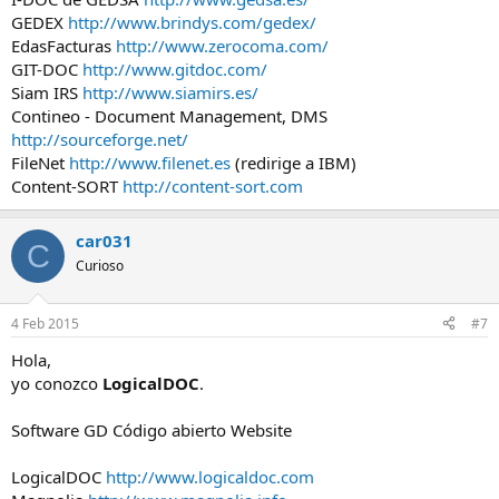
GEDEX
http://www.brindys.com/gedex/
EdasFacturas
http://www.zerocoma.com/
GIT-DOC
http://www.gitdoc.com/
Siam IRS
http://www.siamirs.es/
Contineo - Document Management, DMS
http://sourceforge.net/
FileNet
http://www.filenet.es
(redirige a IBM)
Content-SORT
http://content-sort.com
car031
C
Curioso
4 Feb 2015
#7
Hola,
yo conozco
LogicalDOC
.
Software GD Código abierto Website
LogicalDOC
http://www.logicaldoc.com