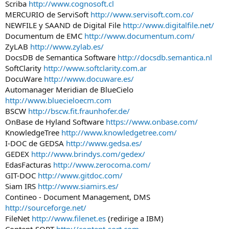
Scriba
http://www.cognosoft.cl
MERCURIO de ServiSoft
http://www.servisoft.com.co/
NEWFILE y SAAND de Digital File
http://www.digitalfile.net/
Documentum de EMC
http://www.documentum.com/
ZyLAB
http://www.zylab.es/
DocsDB de Semantica Software
http://docsdb.semantica.nl
SoftClarity
http://www.softclarity.com.ar
DocuWare
http://www.docuware.es/
Automanager Meridian de BlueCielo
http://www.bluecieloecm.com
BSCW
http://bscw.fit.fraunhofer.de/
OnBase de Hyland Software
https://www.onbase.com/
KnowledgeTree
http://www.knowledgetree.com/
I-DOC de GEDSA
http://www.gedsa.es/
GEDEX
http://www.brindys.com/gedex/
EdasFacturas
http://www.zerocoma.com/
GIT-DOC
http://www.gitdoc.com/
Siam IRS
http://www.siamirs.es/
Contineo - Document Management, DMS
http://sourceforge.net/
FileNet
http://www.filenet.es
(redirige a IBM)