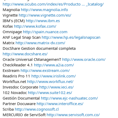
http://www.sicubo.com/index/es/Producto ... _Icatalog/
Magnolia
http://www.magnolia.info
Vignette
http://www.vignette.com/es/
IBM’s (ECM)
http://www.ibm.es
Kofax
http://www.kofax.com/
Omnipage
http://spain.nuance.com
ANF Legal Snap Scan
http://www.hp.es/legalsnapscan
Matrix
http://www.matrix-dv.com/
DocShare Gestion documental completa
http://www.docshare.es/
Oracle Universal CManagemenT
http://www.oracle.com/
CheckReader 4.1
http://www.a2ia.com/
Exstream
http://www.exstream.com/
Readiris Pro 11
http://www.irislink.com/
Workflux.net
http://www.workflux.net/
Invesdoc Corporate
http://www.ieci.es/
102 Novadoc
http://www.suite102.es/
Gestión Documental
http://www.ejc-nashuatec.com/
Partner Docuware
http://www.interoffice.es/
Scriba
http://www.cognosoft.cl
MERCURIO de ServiSoft
http://www.servisoft.com.co/