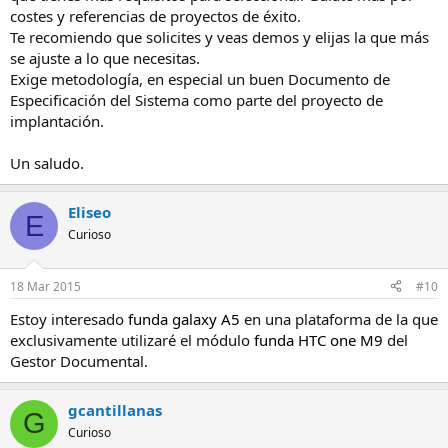
En vuestra opinión ¿cuál es la mejor de entre todas las que
costes y referencias de proyectos de éxito.
conocéis?
Te recomiendo que solicites y veas demos y elijas la que más
Gracias.
se ajuste a lo que necesitas.
Exige metodología, en especial un buen Documento de
Especificación del Sistema como parte del proyecto de
implantación.
Un saludo.
Eliseo
E
Curioso
18 Mar 2015
#10
Estoy interesado
funda galaxy A5
en una plataforma de la que
exclusivamente utilizaré el módulo
funda HTC one M9
del
Gestor Documental.
gcantillanas
G
Curioso