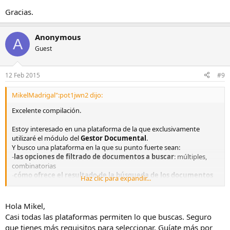
Gracias.
Anonymous
A
Guest
12 Feb 2015
#9
MikelMadrigal":pot1jwn2 dijo:
Excelente compilación.
Estoy interesado en una plataforma de la que exclusivamente
utilizaré el módulo del
Gestor Documental
.
Y busco una plataforma en la que su punto fuerte sean:
-
las opciones de filtrado de documentos a buscar
: múltiples,
combinatorias
-
cómo ofrece el resultado de la búsqueda de los documentos
Haz clic para expandir...
que cumplen el filtrado
: que no sea una simple lista de una única
fila, sino fila múltiple con múltiples datos (parametrizables) a ofrecer
al usuario para una rápida localización del documento que busca
Hola Mikel,
Con interface ágil y ligera.
Casi todas las plataformas permiten lo que buscas. Seguro
que tienes más requisitos para seleccionar. Guíate más por