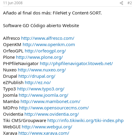
11 Jun 2008
#2
Añado al final dos más: FileNet y Content-SORT.
Software GD Código abierto Website
Alfresco
http://www.alfresco.com/
OpenKM
http://www.openkm.com
OrfeoGPL
http://orfeogpl.org/
Plone
http://www.plone.org/
PHPfileNavigator
http://phpfilenavigator.litoweb.net/
Nuxeo
http://www.nuxeo.org/
Drupal
http://drupal.org/
eZPublish
http://ez.no/
Typo3
http://www.typo3.org/
Joomla
http://www.joomla.org/
Mambo
http://www.mambonet.com/
MDPro
http://www.opensourcecms.com/
Ovidentia
http://www.ovidentia.org/
Tiki CMS/Groupware
http://info.tikiwiki.org/tiki-index.php
WebGUI
http://www.webgui.org/
Xaraya
http://www.xaraya.com/