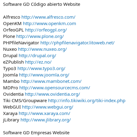
Software GD Código abierto Website
Alfresco
http://www.alfresco.com/
OpenKM
http://www.openkm.com
OrfeoGPL
http://orfeogpl.org/
Plone
http://www.plone.org/
PHPfileNavigator
http://phpfilenavigator.litoweb.net/
Nuxeo
http://www.nuxeo.org/
Drupal
http://drupal.org/
eZPublish
http://ez.no/
Typo3
http://www.typo3.org/
Joomla
http://www.joomla.org/
Mambo
http://www.mambonet.com/
MDPro
http://www.opensourcecms.com/
Ovidentia
http://www.ovidentia.org/
Tiki CMS/Groupware
http://info.tikiwiki.org/tiki-index.php
WebGUI
http://www.webgui.org/
Xaraya
http://www.xaraya.com/
jLibrary
http://www.jlibrary.org/
Software GD Empresas Website