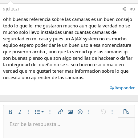
9 Jul 2021
#3
ohh buenas referencia sobre las camaras es un buen consejo
todo lo que lei me gustaron mucho aun que la verdad no se
mucho solo llevo instaladas unas cuantas camaras de
seguridad en mi casa y pues un AJAX system no es mucho
equipo espero poder dar le un buen uso a esa nomenclatura
que pusieron arriba , aun que la verdad que las camaras ip
son buenas pienso que son algo sencillas de hackear o dañar
la integridad del dueño no se si sea bueno eso o malo en
verdad que me gustari tener mas informacion sobre lo que
necesita uno aprender de las camaras.
Responder
Lista numerada
Negrita
Cursiva
Más opciones…
Lista
Más opciones…
Insertar enlace
Insertar imagen
Emoticonos
Más opciones…
Deshacer
Más opciones
Vista p
Lista desordenada
Escribe la respuesta...
Alineación izquierda
9
Normal
Guardar borrador
Arial
Tamaño del texto
Alineamiento
Citar
Rehacer
Multimedia
Cambiar a código BB
Color de texto
Paragraph format
Insertar tabla
Eliminar formato
Fuente
Insert horizontal line
Borradores
Tachado
Spoiler
Subrayado
Código
Código en línea
Spoiler en línea
Aumentar sangría
10
Eliminar borrador
Alineación centrada
Heading 1
Book Antiqua