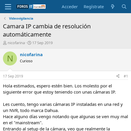
Acceder
Regístrate
Videovigilancia
Camara IP cambia de resolución
automáticamente
I
F
nicofarina
17 Sep 2019
n
e
i
c
nicofarina
N
c
h
Curioso
i
a
a
d
d
e
17 Sep 2019
#1
o
i
r
n
Hola estimados, espero estén bien. Los molesto por el
d
i
siguiente error que estoy teniendo con unas cámaras IP.
e
c
l
i
Les cuento, tengo varias cámaras IP instaladas en una red y
t
o
un NVR, todo marca Dahua.
e
Hace alguno días vengo notando que algunas se ven muy mal
m
a
en el "mainstream".
Entrando al setup de la cámara, veo que realmente la