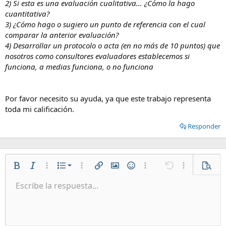
2) Si esta es una evaluación cualitativa… ¿Cómo la hago
cuantitativa?
3) ¿Cómo hago o sugiero un punto de referencia con el cual
comparar la anterior evaluación?
4) Desarrollar un protocolo o acta (en no más de 10 puntos) que
nosotros como consultores evaluadores establecemos si
funciona, a medias funciona, o no funciona
Por favor necesito su ayuda, ya que este trabajo representa
toda mi calificación.
Responder
Lista numerada
Negrita
Cursiva
Más opciones…
Lista
Más opciones…
Insertar enlace
Insertar imagen
Emoticonos
Más opciones…
Deshacer
Más opciones
Vista p
Lista desordenada
Escribe la respuesta...
Alineación izquierda
9
Normal
Guardar borrador
Arial
Tamaño del texto
Alineamiento
Citar
Rehacer
Multimedia
Cambiar a código BB
Color de texto
Paragraph format
Insertar tabla
Eliminar formato
Fuente
Insert horizontal line
Borradores
Tachado
Spoiler
Subrayado
Código
Código en línea
Spoiler en línea
Aumentar sangría
10
Eliminar borrador
Alineación centrada
Heading 1
Book Antiqua
Disminuir sangría
12
Courier New
Alineación derecha
Heading 2