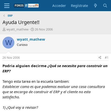
Acceder
Regístrate
ERP
Ayuda Urgente!!
I
F
wyatt_mathew
26 Nov 2006
n
e
i
c
wyatt_mathew
W
c
h
Curioso
i
a
a
d
d
e
26 Nov 2006
#1
o
i
r
n
Podria alguien decirme
¿Qué se necesita para construir un
d
i
ERP?
e
c
l
i
Tengo esta tarea en la escuela tambien:
t
o
Establecer como es que podemos evaluar una casa consultora
e
que se encarga de construir el ERP y el cliente no esta
m
a
satisfecho.
1) ¿Qué voy a revisar?