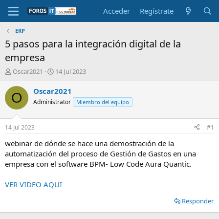
Acceder
Regístrate
ERP
5 pasos para la integración digital de la
empresa
I
F
Oscar2021
14 Jul 2023
n
e
i
c
Oscar2021
O
c
h
Administrator
Miembro del equipo
i
a
a
d
d
e
14 Jul 2023
#1
o
i
r
n
webinar de dónde se hace una demostración de la
d
i
automatización del proceso de Gestión de Gastos en una
e
c
empresa con el software BPM- Low Code Aura Quantic.
l
i
t
o
VER VIDEO AQUI
e
m
Responder
a