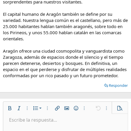
sorprendentes para nuestros visitantes.
El capital humano de Aragón también se define por su
variedad. Nuestra lengua común es el castellano, pero más de
25.000 habitantes hablan también aragonés, sobre todo en
los Pirineos, y unos 55.000 hablan catalán en las comarcas
orientales.
Aragón ofrece una ciudad cosmopolita y vanguardista como
Zaragoza, además de espacios donde el silencio y el tiempo
parecen detenerse, desiertos y bosques. En definitiva, un
espacio en el que perderse y disfrutar de múltiples realidades
conformadas por un rico pasado y un futuro prometedor.
Responder
Lista numerada
Negrita
Cursiva
Más opciones…
Lista
Más opciones…
Insertar enlace
Insertar imagen
Emoticonos
Más opciones…
Deshacer
Más opciones
Vista p
Lista desordenada
Escribe la respuesta...
Alineación izquierda
9
Normal
Guardar borrador
Arial
Tamaño del texto
Alineamiento
Citar
Rehacer
Multimedia
Cambiar a código BB
Color de texto
Paragraph format
Insertar tabla
Eliminar formato
Fuente
Insert horizontal line
Borradores
Tachado
Spoiler
Subrayado
Código
Código en línea
Spoiler en línea
Aumentar sangría
10
Eliminar borrador
Alineación centrada
Book Antiqua