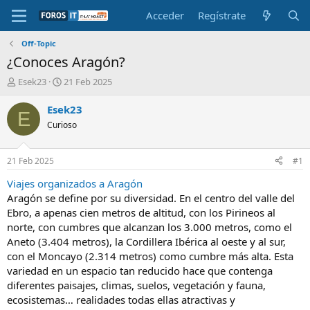
Acceder
Regístrate
Off-Topic
¿Conoces Aragón?
I
F
Esek23
21 Feb 2025
n
e
i
c
Esek23
E
c
h
Curioso
i
a
a
d
d
e
21 Feb 2025
#1
o
i
r
n
Viajes organizados a Aragón
d
i
Aragón se define por su diversidad. En el centro del valle del
e
c
Ebro, a apenas cien metros de altitud, con los Pirineos al
l
i
norte, con cumbres que alcanzan los 3.000 metros, como el
t
o
Aneto (3.404 metros), la Cordillera Ibérica al oeste y al sur,
e
con el Moncayo (2.314 metros) como cumbre más alta. Esta
m
a
variedad en un espacio tan reducido hace que contenga
diferentes paisajes, climas, suelos, vegetación y fauna,
ecosistemas… realidades todas ellas atractivas y